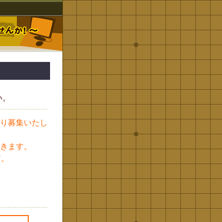
い。
り募集いたし
きます。
す。