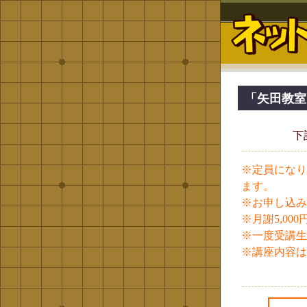
「矢田教室
下
※
定員になり
ます。
※
お申し込み
※
月謝5,00
※
一度受講生
※
講座内容は