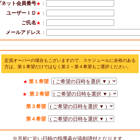
ダネット会員番号
:
★
ユーザーＩＤ
:
★
ご氏名
:
★
メールアドレス
:
定員オーバーの場合もございますので、スケジュールに余裕のある
方は、第１希望だけではなく第２～第４希望もご選択ください。
第１希望
★
第２希望
★
第３希望
第４希望
※月初に近い日時の指導碁が添削譜付となります。