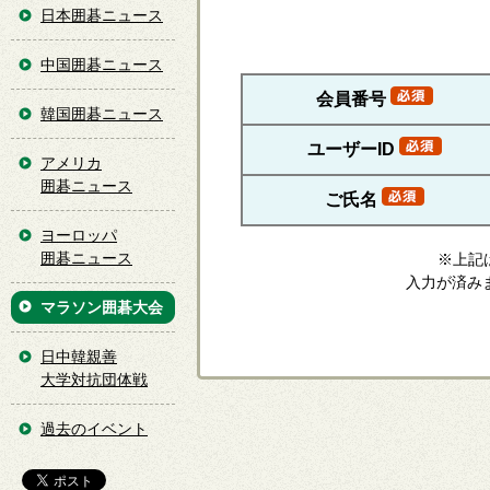
日本囲碁ニュース
中国囲碁ニュース
会員番号
韓国囲碁ニュース
ユーザーID
アメリカ
囲碁ニュース
ご氏名
ヨーロッパ
囲碁ニュース
※上記
入力が済みま
マラソン囲碁大会
日中韓親善
大学対抗団体戦
過去のイベント