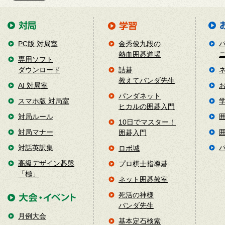
PC版 対局室
金秀俊九段の
熱血囲碁道場
専用ソフト
ダウンロード
詰碁
教えてパンダ先生
AI 対局室
パンダネット
スマホ版 対局室
ヒカルの囲碁入門
対局ルール
10日でマスター！
対局マナー
囲碁入門
対話英訳集
ロボ城
高級デザイン碁盤
プロ棋士指導碁
「極」
ネット囲碁教室
死活の神様
パンダ先生
月例大会
基本定石検索