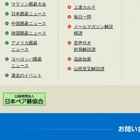
マラソン囲碁大会
上達カルテ
日本囲碁ニュース
毎日一問
中国囲碁ニュース
メールマガジン解説
韓国囲碁ニュース
棋譜
アメリカ囲碁
音声付き
ニュース
対局解説譜
ヨーロッパ囲碁
温故知新
ニュース
山田至宝解説譜
過去のイベント