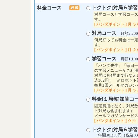
トクトク[対局＆学習
料金コース
対局コースと学習コー
す。
[ パンダポイント ] 月 ５０
対局コース
月額2,200
何局打っても料金は一定
す。
[ パンダポイント ] 月 ２０
学習コース
月額1,100
「パンダ先生」「毎日
の学習メニューがご利
対局は月4局まで行なえ
込302円） ※ロボッ
毎月2回メールマガジン
[ パンダポイント ] 月 ５ 
料金[１局毎]加算コ
固定費用はなく、対局
ト対局も含まれます）
メールマガジンサービ
[ パンダポイント ] ０ pt
トクトク[対局＆学習
年額30,250円（税込33