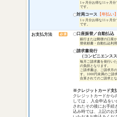
1ヶ月分お得な11ヶ月
です。
対局コース
【年払い
1ヶ月分お得な11ヶ月
です。
口座振替／自動払込
お支払方法
銀行または郵便の口座
替依頼書・自動払込利
請求書発行
（コンビニエンス
毎月ご請求書を発行いた
の負担となります。
ご請求書は、ご請求月
す。1000円未満のご
合算されてのご請求と
※クレジットカード支
クレジットカードから
しては 、入会申込を
されたその後にお手続
込み時では、上記のお
いただきお申込みくだ