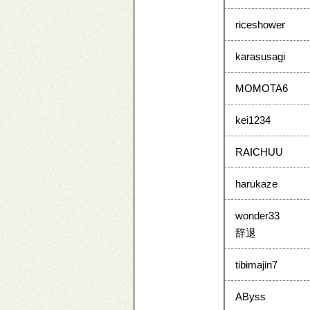
riceshower
karasusagi
MOMOTA6
kei1234
RAICHUU
harukaze
wonder33
辞退
tibimajin7
AByss