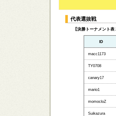
代表選抜戦
【決勝トーナメント表 2
ID
macc1173
TY0708
canary17
mario1
momocloZ
Suikazura